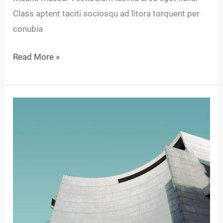
Class aptent taciti sociosqu ad litora torquent per
conubia
Read More »
Luctus
non
massa
fusce
ac
turpis
quis