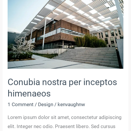
nostra
per
inceptos
himenaeos
Conubia nostra per inceptos
himenaeos
1 Comment
/
Design
/
kenvaughnw
Lorem ipsum dolor sit amet, consectetur adipiscing
elit. Integer nec odio. Praesent libero. Sed cursus