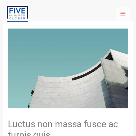
Skip
to
content
Luctus non massa fusce ac
turpis quis