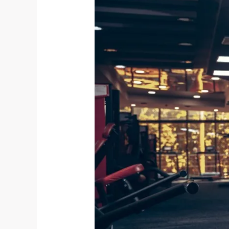
Praesent
libro
se
cursus
ante