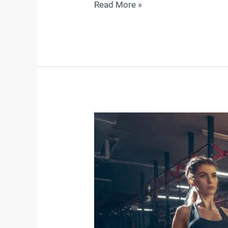
Read More »
Litora
torqent
per
conubia