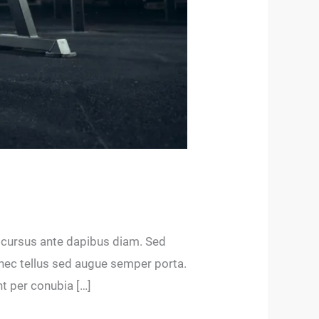
d cursus ante dapibus diam. Sed
 nec tellus sed augue semper porta.
nt per conubia […]